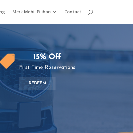
ing
Merk Mobil Pilihan
Contact
15% Off

First Time Reservations
REDEEM