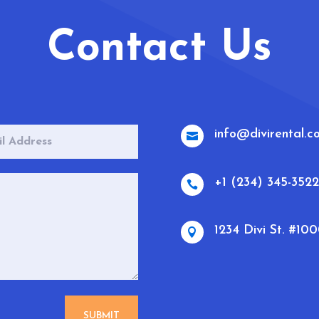
Contact Us
info@divirental.c

+1 (234) 345-3522

1234 Divi St. #10

SUBMIT