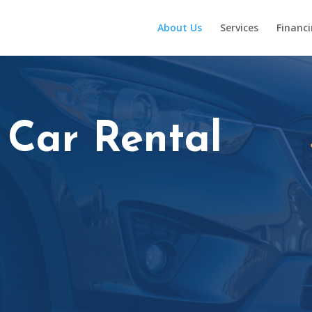
About Us
Services
Financ
 Car Rental