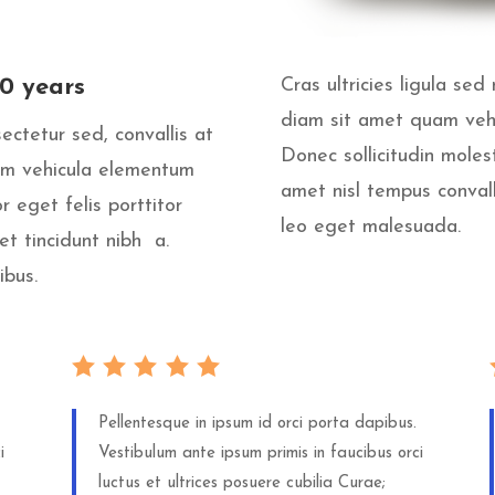
20 years
Cras ultricies ligula se
diam sit amet quam vehi
ectetur sed, convallis at
Donec sollicitudin moles
uam vehicula elementum
amet nisl tempus convall
r eget felis porttitor
leo eget malesuada.
get tincidunt nibh a.
ibus.
Pellentesque in ipsum id orci porta dapibus.
i
Vestibulum ante ipsum primis in faucibus orci
luctus et ultrices posuere cubilia Curae;