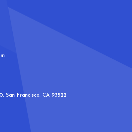
om
00, San Francisco, CA 93522