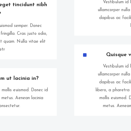
Vestibulum id 
 eget tincidunt nibh
ullamcorper nulla
?
dapibus ac facili
 euismod semper. Donec
ringilla. Cras justo odio,
et quam. Nulla vitae elit
etr
^
Quisque ve
Vestibulum id 
ullamcorper nulla
um ut lacinia in?
dapibus ac facili
ollis euismod. Donec id
libero, a pharet
t metus. Aenean lacinia
mollis euismod. 
onsectetur.
metus. Aenean 