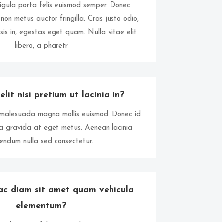
ligula porta felis euismod semper. Donec
 non metus auctor fringilla. Cras justo odio,
sis in, egestas eget quam. Nulla vitae elit
libero, a pharetr
lit nisi pretium ut lacinia in?
malesuada magna mollis euismod. Donec id
ta gravida at eget metus. Aenean lacinia
endum nulla sed consectetur.
ac diam sit amet quam vehicula
elementum?