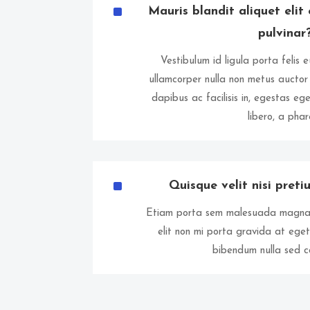
^
Mauris blandit aliquet elit
pulvinar
Vestibulum id ligula porta felis
ullamcorper nulla non metus auctor f
dapibus ac facilisis in, egestas eg
libero, a phar
^
Quisque velit nisi preti
Etiam porta sem malesuada magna m
elit non mi porta gravida at ege
bibendum nulla sed c