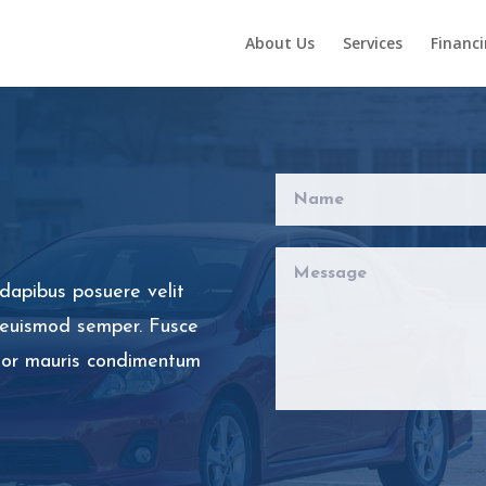
About Us
Services
Financ
s
dapibus posuere velit
is euismod semper. Fusce
rtor mauris condimentum