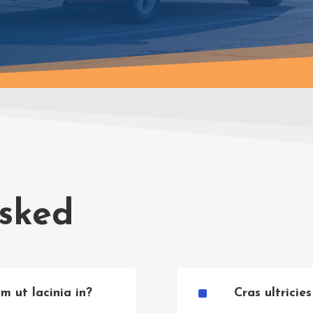
Asked
^
um ut lacinia in?
Cras ultrici