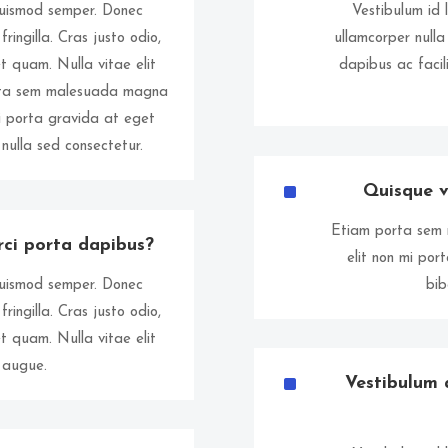
 euismod semper. Donec
Vestibulum id 
ringilla. Cras justo odio,
ullamcorper nulla
et quam. Nulla vitae elit
dapibus ac facili
orta sem malesuada magna
mi porta gravida at eget
nulla sed consectetur.
^
Quisque ve
Etiam porta sem 
rci porta dapibus?
elit non mi por
 euismod semper. Donec
bib
ringilla. Cras justo odio,
et quam. Nulla vitae elit
a augue.
^
Vestibulum 